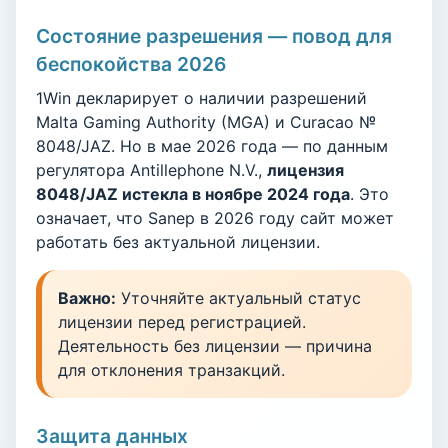
Состояние разрешения — повод для
беспокойства 2026
1Win декларирует о наличии разрешений
Malta Gaming Authority (MGA) и Curacao №
8048/JAZ. Но в мае 2026 года — по данным
регулятора Antillephone N.V.,
лицензия
8048/JAZ истекла в ноябре 2024 года
. Это
означает, что Sanep в 2026 году сайт может
работать без актуальной лицензии.
Важно:
Уточняйте актуальный статус
лицензии перед регистрацией.
Деятельность без лицензии — причина
для отклонения транзакций.
Защита данных