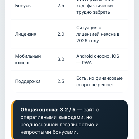
Бонусы
2.5
ход, фактически
трудно забрать
Ситуация с
Лицензия
2.0
лицензией неясна в
2026 году
Мобильный
Android сносно, iOS
3.0
клиент
— PWA
Есть, но финансовые
Поддержка
2.5
споры не решает
Общая оценка: 3.2 / 5
— сайт с
оперативными выводами, но
неоднозначной легальностью и
непростыми бонусами.