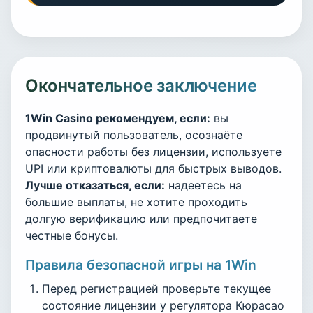
Окончательное заключение
1Win Casino рекомендуем, если:
вы
продвинутый пользователь, осознаёте
опасности работы без лицензии, используете
UPI или криптовалюты для быстрых выводов.
Лучше отказаться, если:
надеетесь на
большие выплаты, не хотите проходить
долгую верификацию или предпочитаете
честные бонусы.
Правила безопасной игры на 1Win
Перед регистрацией проверьте текущее
состояние лицензии у регулятора Кюрасао