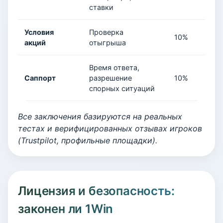
ставки
Условия
Проверка
10%
акций
отыгрыша
Время ответа,
Саппорт
разрешение
10%
спорных ситуаций
Все заключения базируются на реальных
тестах и верифицированных отзывах игроков
(Trustpilot, профильные площадки).
Лицензия и безопасность:
законен ли 1Win