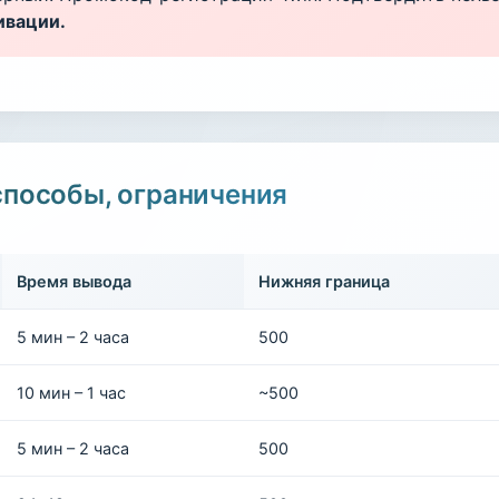
ивации.
способы, ограничения
Время вывода
Нижняя граница
5 мин – 2 часа
500
10 мин – 1 час
~500
5 мин – 2 часа
500