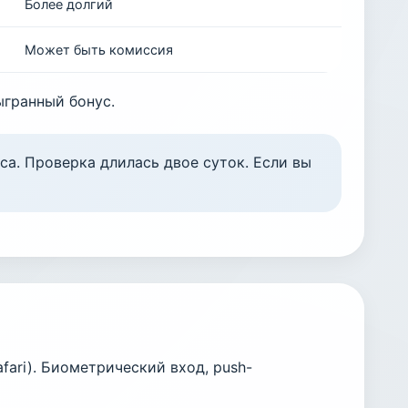
Более долгий
Может быть комиссия
ыгранный бонус.
са. Проверка длилась двое суток. Если вы
fari). Биометрический вход, push-