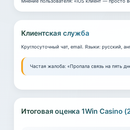
Мнение пользователя: «iOS клиент — просто в
Клиентская служба
Круглосуточный чат, email. Языки: русский, 
Частая жалоба: «Пропала связь на пять д
Итоговая оценка 1Win Casino (