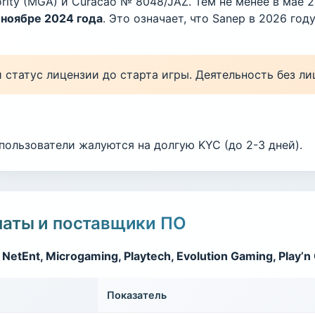
ority (MGA) и Curacao № 8048/JAZ. Тем не менее в мае 
 ноябре 2024 года
. Это означает, что Sanep в 2026 го
статус лицензии до старта игры. Деятельность без л
пользователи жалуются на долгую KYC (до 2-3 дней).
маты и поставщики ПО
—
NetEnt, Microgaming, Playtech, Evolution Gaming, Play’n
Показатель