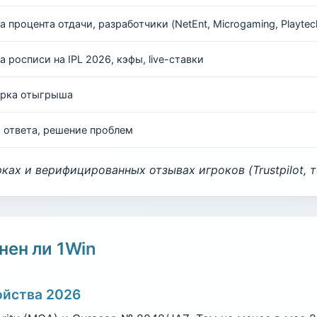
а процента отдачи, разработчики (NetEnt, Microgaming, Playtec
а росписи на IPL 2026, кэфы, live-ставки
рка отыгрыша
 ответа, решение проблем
ах и верифицированных отзывах игроков (Trustpilot, 
нен ли 1Win
ойства 2026