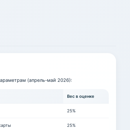
араметрам (апрель-май 2026):
Вес в оценке
25%
карты
25%