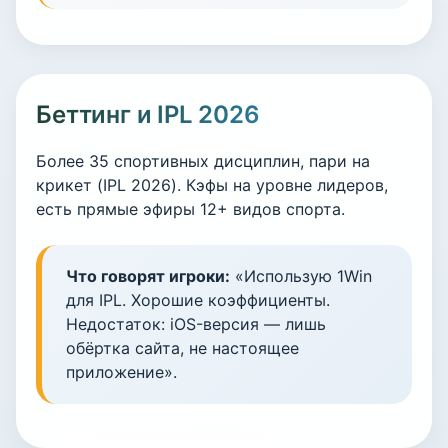
Беттинг и IPL 2026
Более 35 спортивных дисциплин, пари на
крикет (IPL 2026). Кэфы на уровне лидеров,
есть прямые эфиры 12+ видов спорта.
Что говорят игроки:
«Использую 1Win
для IPL. Хорошие коэффициенты.
Недостаток: iOS-версия — лишь
обёртка сайта, не настоящее
приложение».