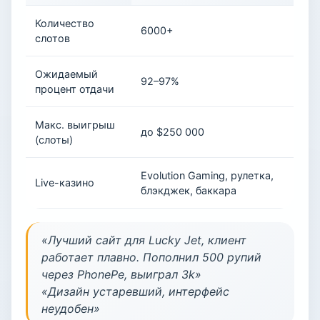
Количество
6000+
слотов
Ожидаемый
92–97%
процент отдачи
Макс. выигрыш
до $250 000
(слоты)
Evolution Gaming, рулетка,
Live-казино
блэкджек, баккара
«Лучший сайт для Lucky Jet, клиент
работает плавно. Пополнил 500 рупий
через PhonePe, выиграл 3k»
«Дизайн устаревший, интерфейс
неудобен»