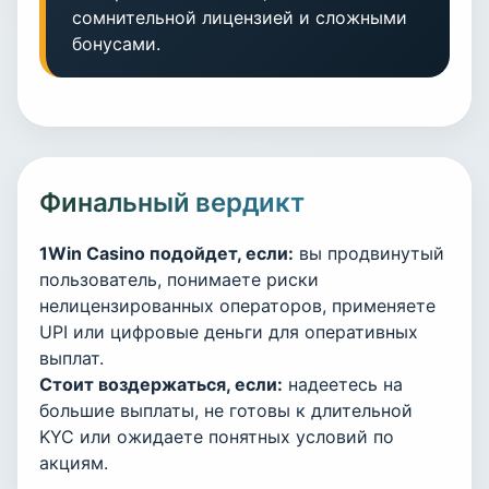
сомнительной лицензией и сложными
бонусами.
Финальный вердикт
1Win Casino подойдет, если:
вы продвинутый
пользователь, понимаете риски
нелицензированных операторов, применяете
UPI или цифровые деньги для оперативных
выплат.
Стоит воздержаться, если:
надеетесь на
большие выплаты, не готовы к длительной
KYC или ожидаете понятных условий по
акциям.