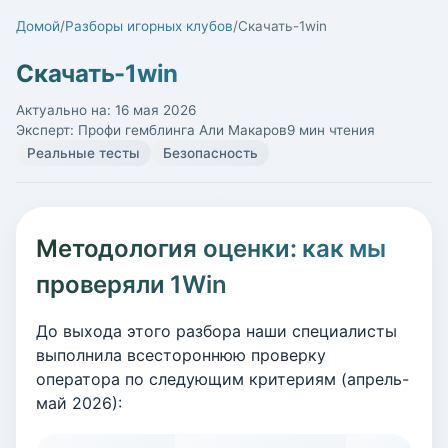
Домой
/
Разборы игорных клубов
/
Скачать-1win
Скачать-1win
Актуально на:
16 мая 2026
Эксперт: Профи гемблинга Али Макаров
9 мин чтения
Реальные тесты
Безопасность
Методология оценки: как мы
проверяли 1Win
До выхода этого разбора наши специалисты
выполнила всестороннюю проверку
оператора по следующим критериям (апрель-
май 2026):