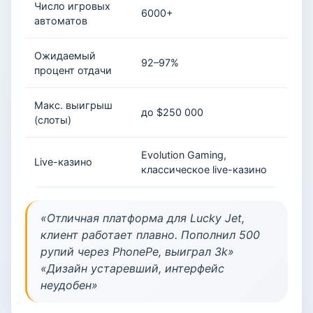
Число игровых
6000+
автоматов
Ожидаемый
92–97%
процент отдачи
Макс. выигрыш
до $250 000
(слоты)
Evolution Gaming,
Live-казино
классическое live-казино
«Отличная платформа для Lucky Jet,
клиент работает плавно. Пополнил 500
рупий через PhonePe, выиграл 3k»
«Дизайн устаревший, интерфейс
неудобен»