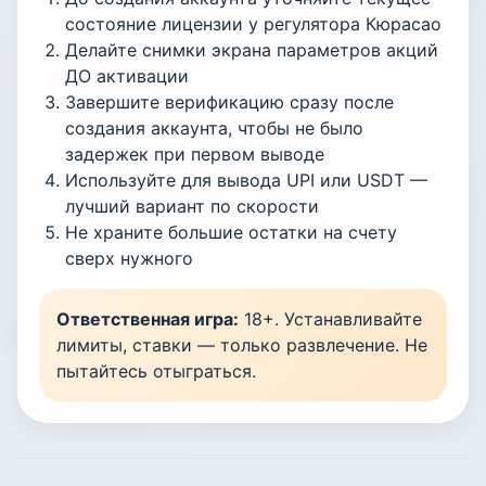
состояние лицензии у регулятора Кюрасао
Делайте снимки экрана параметров акций
ДО активации
Завершите верификацию сразу после
создания аккаунта, чтобы не было
задержек при первом выводе
Используйте для вывода UPI или USDT —
лучший вариант по скорости
Не храните большие остатки на счету
сверх нужного
Ответственная игра:
18+. Устанавливайте
лимиты, ставки — только развлечение. Не
пытайтесь отыграться.