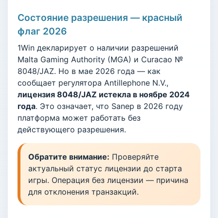
Состояние разрешения — красный
флаг 2026
1Win декларирует о наличии разрешений
Malta Gaming Authority (MGA) и Curacao №
8048/JAZ. Но в мае 2026 года — как
сообщает регулятора Antillephone N.V.,
лицензия 8048/JAZ истекла в ноябре 2024
года
. Это означает, что Sanep в 2026 году
платформа может работать без
действующего разрешения.
Обратите внимание:
Проверяйте
актуальный статус лицензии до старта
игры. Операция без лицензии — причина
для отклонения транзакций.