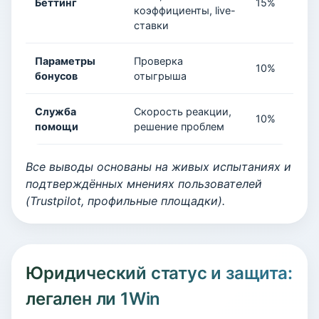
Беттинг
15%
коэффициенты, live-
ставки
Параметры
Проверка
10%
бонусов
отыгрыша
Служба
Скорость реакции,
10%
помощи
решение проблем
Все выводы основаны на живых испытаниях и
подтверждённых мнениях пользователей
(Trustpilot, профильные площадки).
Юридический статус и защита:
легален ли 1Win