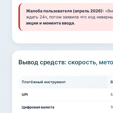
Жалоба пользователя (апрель 2026):
«Внё
ждать 24ч, потом заявила что код неверны
акции и момента ввода.
Вывод средств: скорость, мет
Платёжный инструмент
В
UPI
5
Цифровая валюта
1