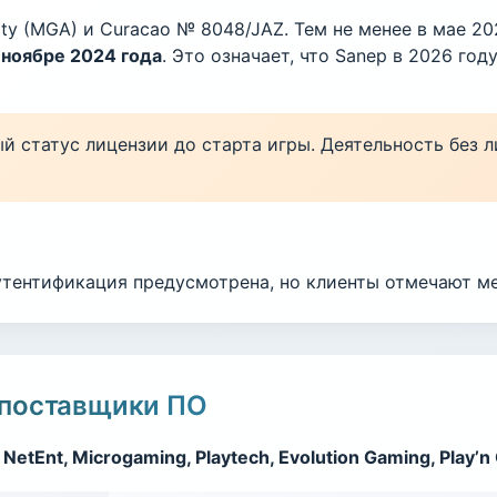
rity (MGA) и Curacao № 8048/JAZ. Тем не менее в мае 2
 ноябре 2024 года
. Это означает, что Sanep в 2026 г
й статус лицензии до старта игры. Деятельность без 
тентификация предусмотрена, но клиенты отмечают ме
 поставщики ПО
—
NetEnt, Microgaming, Playtech, Evolution Gaming, Play’n