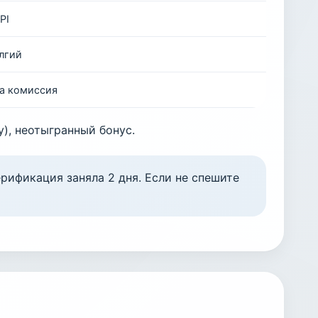
PI
лгий
а комиссия
), неотыгранный бонус.
ерификация заняла 2 дня. Если не спешите