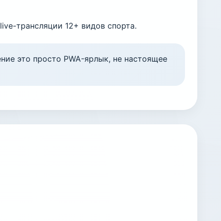
live-трансляции 12+ видов спорта.
ение это просто PWA-ярлык, не настоящее