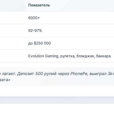
Показатель
6000+
92–97%
до $250 000
Evolution Gaming, рулетка, блэкджек, баккара
е лагает. Депозит 500 рупий через PhonePe, выиграл 3k
вата»