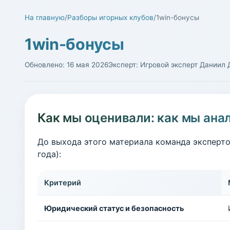
На главную
/
Разборы игорных клубов
/
1win-бонусы
1win-бонусы
Обновлено:
16 мая 2026
Эксперт: Игровой эксперт Даниил
Как мы оценивали: как мы ана
До выхода этого материала команда эксперт
года):
Критерий
Юридический статус и безопасность