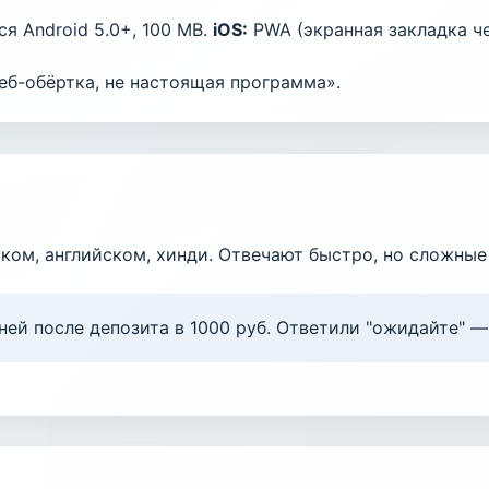
ся Android 5.0+, 100 MB.
iOS:
PWA (экранная закладка чер
еб-обёртка, не настоящая программа».
ском, английском, хинди. Отвечают быстро, но сложны
ней после депозита в 1000 руб. Ответили "ожидайте" —