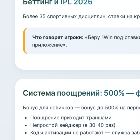
Беттинг и IPL 2026
Более 35 спортивных дисциплин, ставки на кр
Что говорят игроки:
«Беру 1Win под ставк
приложение».
Система поощрений: 500% — ф
Бонус для новичков — бонус до 500% на перв
Поощрение приходит траншами
Непростой вейджер (в 30-40 раз)
Коды активации не работают — служба за