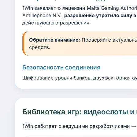
1Win заявляет о лицензии Malta Gaming Autho
Antillephone N.V.,
разрешение утратило силу в
действующего разрешения.
Обратите внимание:
Проверяйте актуальны
средств.
Безопасность соединения
Шифрование уровня банков, двухфакторная ау
Библиотека игр: видеослоты и
1Win работает с ведущими разработчиками 