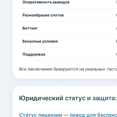
Оперативность выводов
Разнообразие слотов
Беттинг
Бонусные условия
Поддержка
Все заключения базируются на реальных теста
Юридический статус и защита:
Статус лицензии — повод для беспок