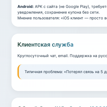
Android:
APK с сайта (не Google Play), требует
уведомления, сохранение купона без сети.
Мнение пользователя: «iOS клиент — просто в
Клиентская служба
Круглосуточный чат, email. Поддержка на рус
Типичная проблема: «Потерял связь на 5 д