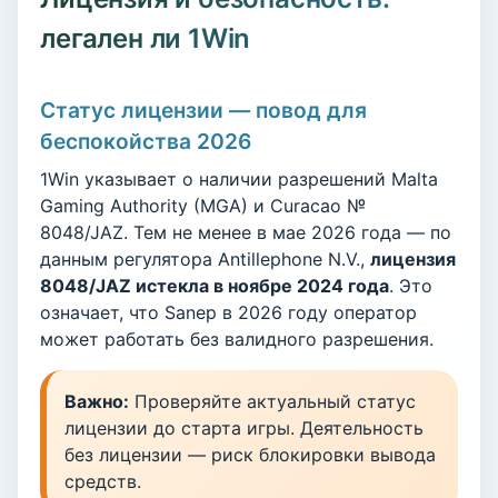
легален ли 1Win
Статус лицензии — повод для
беспокойства 2026
1Win указывает о наличии разрешений Malta
Gaming Authority (MGA) и Curacao №
8048/JAZ. Тем не менее в мае 2026 года — по
данным регулятора Antillephone N.V.,
лицензия
8048/JAZ истекла в ноябре 2024 года
. Это
означает, что Sanep в 2026 году оператор
может работать без валидного разрешения.
Важно:
Проверяйте актуальный статус
лицензии до старта игры. Деятельность
без лицензии — риск блокировки вывода
средств.