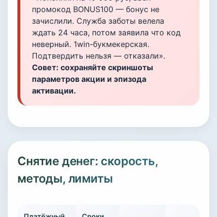
промокод BONUS100 — бонус не
зачислили. Служба заботы велела
ждать 24 часа, потом заявила что код
неверный. 1win-букмекерская.
Подтвердить нельзя — отказали».
Совет: сохраняйте скриншоты
параметров акции и эпизода
активации.
Снятие денег: скорость,
методы, лимиты
Платёжный
Сроки