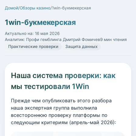
Домой
/
Обзоры казино
/
1win-букмекерская
1win-букмекерская
Актуально на:
16 мая 2026
Аналитик: Профи гемблинга Дмитрий Фомичев
9 мин чтения
Практические проверки
Защита данных
Наша система проверки: как
мы тестировали 1Win
Прежде чем опубликовать этого разбора
наша экспертная группа выполнила
всестороннюю проверку платформы по
следующим критериям (апрель-май 2026):