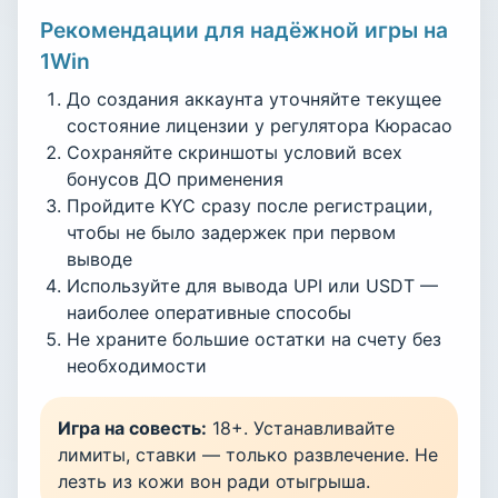
Рекомендации для надёжной игры на
1Win
До создания аккаунта уточняйте текущее
состояние лицензии у регулятора Кюрасао
Сохраняйте скриншоты условий всех
бонусов ДО применения
Пройдите KYC сразу после регистрации,
чтобы не было задержек при первом
выводе
Используйте для вывода UPI или USDT —
наиболее оперативные способы
Не храните большие остатки на счету без
необходимости
Игра на совесть:
18+. Устанавливайте
лимиты, ставки — только развлечение. Не
лезть из кожи вон ради отыгрыша.