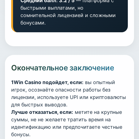
Средний балл: 3.2 / 5
— платформа с
быстрыми выплатами, но
сомнительной лицензией и сложными
бонусами.
Окончательное заключение
1Win Casino подойдет, если:
вы опытный
игрок, осознаёте опасности работы без
лицензии, используете UPI или криптовалюты
для быстрых выводов.
Лучше отказаться, если:
метите на крупные
суммы, не не желаете тратить время на
идентификацию или предпочитаете честные
бонусы.