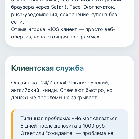
браузера через Safari). Face ID/отпечаток,
push-уведомления, сохранение купона без
сети.
Отзыв игрока: «iOS клиент — просто веб-
обёртка, не настоящая программа».
Клиентская служба
Онлайн-чат 24/7, email. Языки: русский,
английский, хинди. Отвечают быстро, но
денежные проблемы не закрывает.
Типичная проблема: «Не мог связаться
5 дней после депозита в 1000 руб.
Ответили "ожидайте" — проблема не