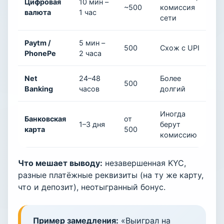
Цифровая
10 мин –
~500
комиссия
валюта
1 час
сети
Paytm /
5 мин –
500
Схож с UPI
PhonePe
2 часа
Net
24–48
Более
500
Banking
часов
долгий
Иногда
Банковская
от
1–3 дня
берут
карта
500
комиссию
Что мешает выводу:
незавершенная KYC,
разные платёжные реквизиты (на ту же карту,
что и депозит), неотыгранный бонус.
Пример замедления:
«Выиграл на