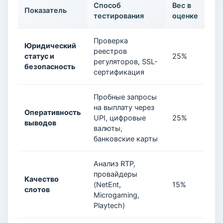
Способ
Вес в
Показатель
тестирования
оценке
Проверка
Юридический
реестров
статус и
25%
регуляторов, SSL-
безопасность
сертификация
Пробные запросы
на выплату через
Оперативность
UPI, цифровые
25%
выводов
валюты,
банковские карты
Анализ RTP,
провайдеры
Качество
(NetEnt,
15%
слотов
Microgaming,
Playtech)