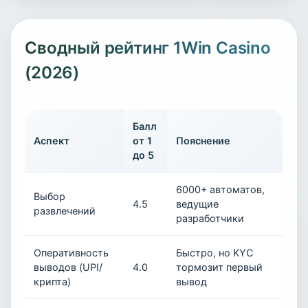
Сводный рейтинг 1Win Casino
(2026)
Балл
Аспект
от 1
Пояснение
до 5
6000+ автоматов,
Выбор
4.5
ведущие
развлечений
разработчики
Оперативность
Быстро, но KYC
выводов (UPI/
4.0
тормозит первый
крипта)
вывод