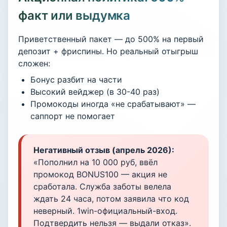
факт или выдумка
Приветственный пакет — до 500% на первый
депозит + фриспины. Но реальный отыгрыш
сложен:
Бонус разбит на части
Высокий вейджер (в 30-40 раз)
Промокоды иногда «не срабатывают» —
саппорт не помогает
Негативный отзыв (апрель 2026):
«Пополнил на 10 000 руб, ввёл
промокод BONUS100 — акция не
сработала. Служба заботы велела
ждать 24 часа, потом заявила что код
неверный. 1win-официальный-вход.
Подтвердить нельзя — выдали отказ».