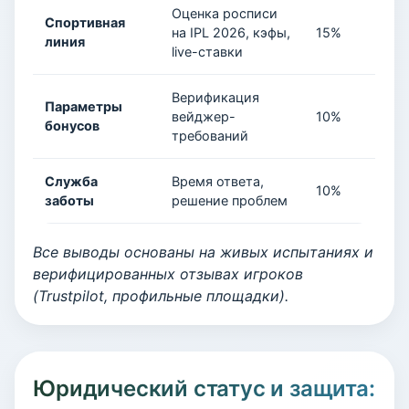
Оценка росписи
Спортивная
на IPL 2026, кэфы,
15%
линия
live-ставки
Верификация
Параметры
вейджер-
10%
бонусов
требований
Служба
Время ответа,
10%
заботы
решение проблем
Все выводы основаны на живых испытаниях и
верифицированных отзывах игроков
(Trustpilot, профильные площадки).
Юридический статус и защита: