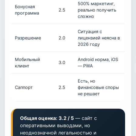
500% маркетинг,
Бонусная
2.5
реально получить
программа
сложно
Ситуация с
Разрешение
2.0
лицензией неясна в
2026 году
Мобильный
Android норма, iOS
3.0
клиент
— PWA
Есть, но
Саппорт
2.5
финансовые споры
не решает
Общая оценка: 3.2 / 5
— сайт с
оперативными выводами, но
неоднозначной легальностью и