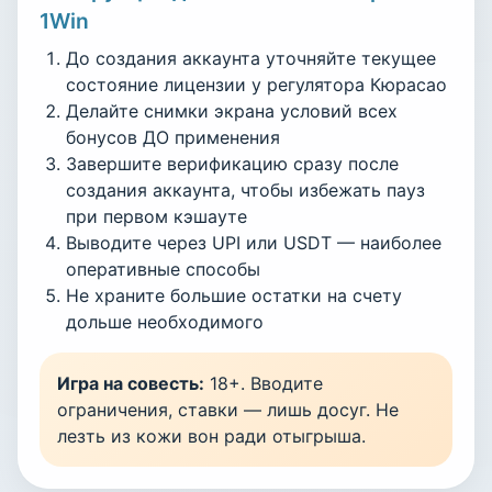
1Win
До создания аккаунта уточняйте текущее
состояние лицензии у регулятора Кюрасао
Делайте снимки экрана условий всех
бонусов ДО применения
Завершите верификацию сразу после
создания аккаунта, чтобы избежать пауз
при первом кэшауте
Выводите через UPI или USDT — наиболее
оперативные способы
Не храните большие остатки на счету
дольше необходимого
Игра на совесть:
18+. Вводите
ограничения, ставки — лишь досуг. Не
лезть из кожи вон ради отыгрыша.