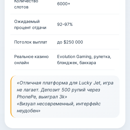
Количество
6000+
слотов
Ожидаемый
92–97%
процент отдачи
Потолок выплат
до $250 000
Реальное казино
Evolution Gaming, рулетка,
онлайн
блэкджек, баккара
«Отличная платформа для Lucky Jet, игра
не лагает. Депозит 500 рупий через
PhonePe, выиграл 3k»
«Визуал несовременный, интерфейс
неудобен»