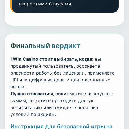
непростыми бонусами.
Финальный вердикт
1Win Casino стоит выбирать, когда:
вы
продвинутый пользователь, осознаёте
опасности работы без лицензии, применяете
UPI или цифровые деньги для оперативных
выплат.
Лучше отказаться, если:
метите на крупные
суммы, не хотите проходить долгую
верификацию или ожидаете понятных
условий по акциям.
Инструкция для безопасной игры на