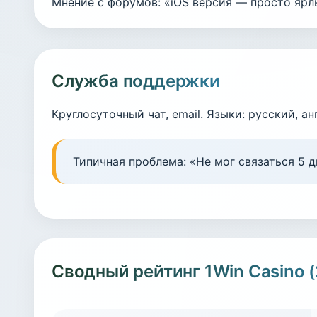
Мнение с форумов: «iOS версия — просто ярлы
Служба поддержки
Круглосуточный чат, email. Языки: русский, а
Типичная проблема: «Не мог связаться 5 д
Сводный рейтинг 1Win Casino 