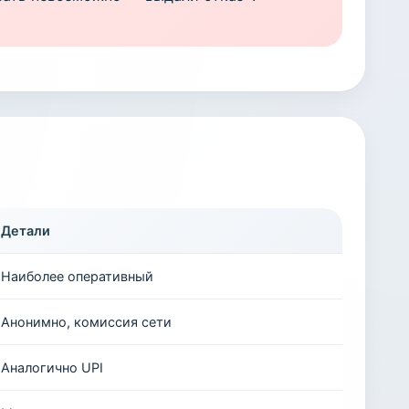
Детали
Наиболее оперативный
Анонимно, комиссия сети
Аналогично UPI