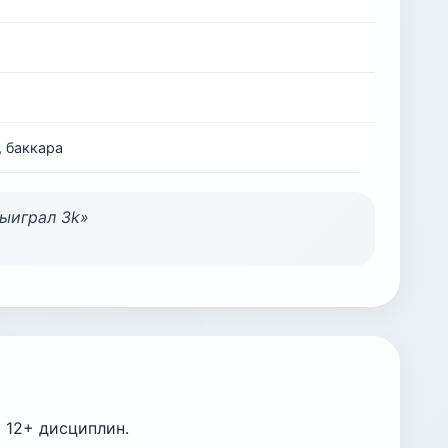
, баккара
выиграл 3k»
 12+ дисциплин.