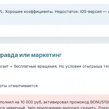
PL. Хорошие коэффициенты. Недостаток: iOS-версия — 
равда или маркетинг
озит + бесплатные вращения. Но условия отыгрыша тя
боты отмалчивается
олнил на 10 000 руб, активировал промокод BONUS100
 код неверный. 1win-приложение-андроид-скачать. Док