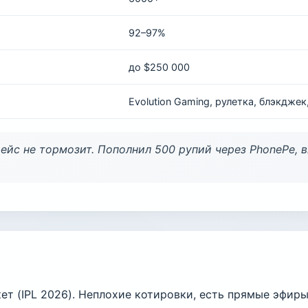
92–97%
до $250 000
Evolution Gaming, рулетка, блэкджек
фейс не тормозит. Пополнил 500 рупий через PhonePe, 
ет (IPL 2026). Неплохие котировки, есть прямые эфиры