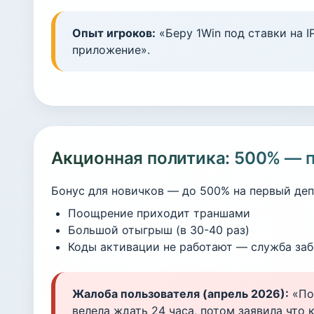
Опыт игроков:
«Беру 1Win под ставки на I
приложение».
Акционная политика: 500% — п
Бонус для новичков — до 500% на первый деп
Поощрение приходит траншами
Большой отыгрыш (в 30-40 раз)
Коды активации не работают — служба за
Жалоба пользователя (апрель 2026):
«Поп
велела ждать 24 часа, потом заявила что