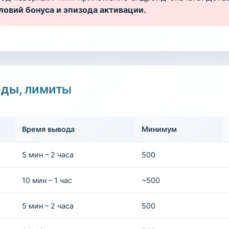
ловий бонуса и эпизода активации.
оды, лимиты
Время вывода
Минимум
5 мин – 2 часа
500
10 мин – 1 час
~500
5 мин – 2 часа
500