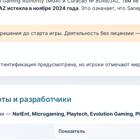
 Gaming Authority (MGA) и Curacao № 8048/JAZ. Тем не
Z истекла в ноябре 2024 года
. Это означает, что Sa
ешения до старта игры. Деятельность без лицензии —
тентификация предусмотрена, но игроки отмечают мед
оты и разработчики
ами —
NetEnt, Microgaming, Playtech, Evolution Gaming, P
Показатель