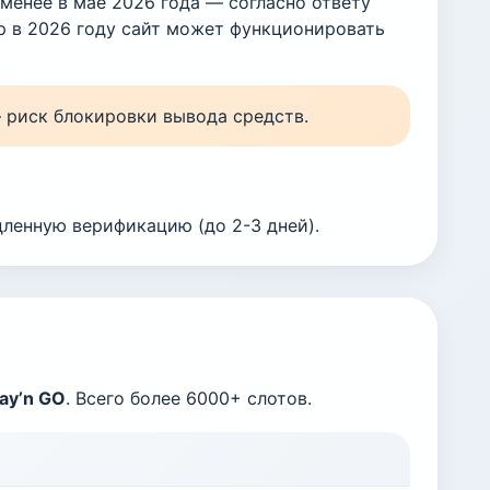
 менее в мае 2026 года — согласно ответу
nep в 2026 году сайт может функционировать
 риск блокировки вывода средств.
ленную верификацию (до 2-3 дней).
lay’n GO
. Всего более 6000+ слотов.