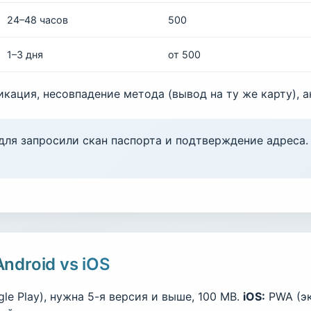
24–48 часов
500
1–3 дня
от 500
ация, несовпадение метода (вывод на ту же карту), а
 для запросили скан паспорта и подтверждение адреса.
ndroid vs iOS
le Play), нужна 5-я версия и выше, 100 MB.
iOS:
PWA (эк