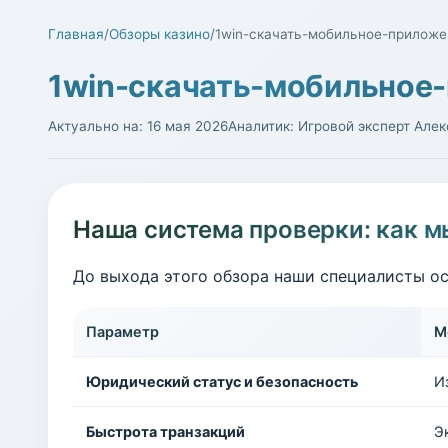
Главная
/
Обзоры казино
/
1win-скачать-мобильное-приложе
1win-скачать-мобильное
Актуально на:
16 мая 2026
Аналитик: Игровой эксперт Але
Наша система проверки: как м
До выхода этого обзора наши специалисты о
Параметр
М
Юридический статус и безопасность
И
Быстрота транзакций
Э