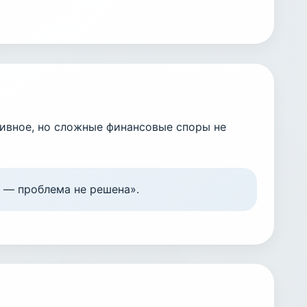
тивное, но сложные финансовые споры не
ь — проблема не решена».