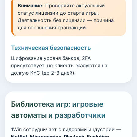
Внимание:
Проверяйте актуальный
статус лицензии до старта игры.
Деятельность без лицензии — причина
для отклонения транзакций.
Техническая безопасность
Шифрование уровня банков, 2FA
присутствует, но клиенты жалуются на
долгую KYC (до 2-3 дней).
Библиотека игр: игровые
автоматы и разработчики
1Win сотрудничает с лидерами индустрии —
NetEnt, Microgaming, Playtech, Evolution