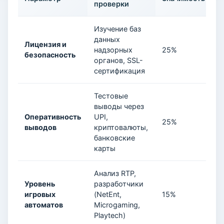
проверки
Изучение баз
данных
Лицензия и
надзорных
25%
безопасность
органов, SSL-
сертификация
Тестовые
выводы через
Оперативность
UPI,
25%
выводов
криптовалюты,
банковские
карты
Анализ RTP,
Уровень
разработчики
игровых
(NetEnt,
15%
автоматов
Microgaming,
Playtech)