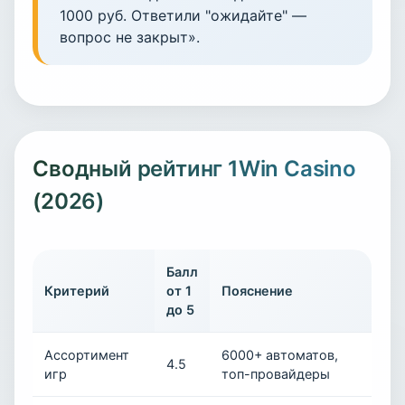
1000 руб. Ответили "ожидайте" —
вопрос не закрыт».
Сводный рейтинг 1Win Casino
(2026)
Балл
Критерий
от 1
Пояснение
до 5
Ассортимент
6000+ автоматов,
4.5
игр
топ-провайдеры