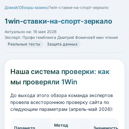
Домой
/
Обзоры казино
/
1win-ставки-на-спорт-зеркало
1win-ставки-на-спорт-зеркало
Актуально на:
16 мая 2026
Эксперт: Профи гемблинга Дмитрий Фомичев
9 мин чтения
Реальные тесты
Защита данных
Наша система проверки: как
мы проверяли 1Win
До выхода этого обзора команда экспертов
провела всестороннюю проверку сайта по
следующим параметрам (апрель-май 2026):
Метод
Параметр
Значимость