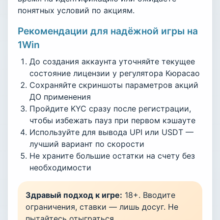
понятных условий по акциям.
Рекомендации для надёжной игры на
1Win
До создания аккаунта уточняйте текущее
состояние лицензии у регулятора Кюрасао
Сохраняйте скриншоты параметров акций
ДО применения
Пройдите KYC сразу после регистрации,
чтобы избежать пауз при первом кэшауте
Используйте для вывода UPI или USDT —
лучший вариант по скорости
Не храните большие остатки на счету без
необходимости
Здравый подход к игре:
18+. Вводите
ограничения, ставки — лишь досуг. Не
пытайтесь отыграться.