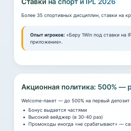
Ставки на спорт и IPL 2026
Более 35 спортивных дисциплин, ставки на кр
Опыт игроков:
«Беру 1Win под ставки на I
приложение».
Акционная политика: 500% — 
Welcome-пакет — до 500% на первый депозит 
Бонус выдается частями
Высокий вейджер (в 30-40 раз)
Промокоды иногда «не срабатывают» — са