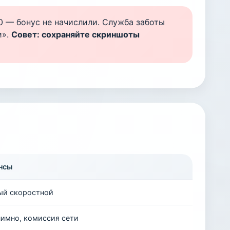
 — бонус не начислили. Служба заботы
и».
Совет: сохраняйте скриншоты
нсы
ый скоростной
имно, комиссия сети